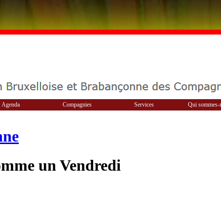
Agenda
Compagnies
Services
Qui sommes-
nne
comme un Vendredi